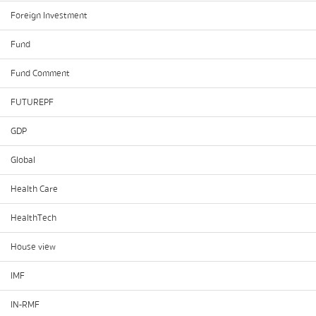
Foreign Investment
Fund
Fund Comment
FUTUREPF
GDP
Global
Health Care
HealthTech
House view
IMF
IN-RMF