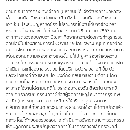
ตามที่ ธนาคารกรุงเทพ จำกัด (มหาชน) ได้แจ้งว่าบริการบัวหลวง
เอ็มแบงก์กิ้ง บัวหลวง ไอแบงก์กิ้ง บิซ ไอแบงก์กิ้ง และบัวหลวง
เอทีเอ็ม ประสบปัญหาขัดข้อง ไม่สามารถใช้งานได้บางช่วงเวลา
หรือการทำงานล่าช้า ในช่วงเช้าของวันที่ 25 มีนาคม 2563 นั้น
จากการตรวจสอบพบว่า ปัญหาเกิดจากความต้องการทำธุรกรรม
ออนไลน์ในช่วงสถานการณ์ COVID-19 โดยเฉพาะบัญชีที่เกี่ยวข้อง
กับการให้ความช่วยเหลือที่ธนาคารจะมีการตั้งจำกัดจำนวนรายการ
เพื่อป้องกันความเสี่ยงที่อาจเกิดขึ้น มิใช่ปัญหาเรื่องกำลังความ
สามารถในการรองรับปริมาณธุรกรรมแต่อย่างใด ทั้งนี้ ธนาคารได้
ดำเนินการแก้ไขอย่างเร่งด่วน โดยบริการบัวหลวง เอทีเอ็ม บัว
หลวง ไอแบงก์กิ้ง และบิซ ไอแบงก์กิ้ง กลับมาใช้งานได้ตามปกติ
ตามลำดับในช่วงกลางวัน ขณะที่ บริการบัวหลวง เอ็มแบงก์กิ้ง
สามารถใช้งานได้ตามปกติในเวลาต่อมาของวันเดียวกัน นายทวี
ลาภ ฤทธาภิรมย์ กรรมการผู้ช่วยผู้จัดการใหญ่ ธนาคารกรุงเทพ
จำกัด (มหาชน) กล่าวว่า ขณะนี้การให้บริการธุรกรรมทาง
อิเล็กทรอนิกส์ทั้งหมดของธนาคาร สามารถใช้งานได้ตามปกติแล้ว
ธนาคารต้องขออภัยลูกค้าทุกท่านในความไม่สะดวกที่เกิดขึ้นดัง
กล่าว โดยได้ทยอยตรวจสอบและดำเนินการอัพเดทรายการธุรกรรม
ให้กับลูกค้าที่ประสบปัญหาจากการใช้บริการทางอิเล็กทรอนิกส์