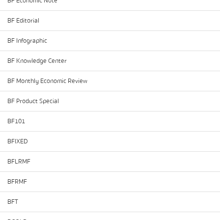
BF Economic Note
BF Editorial
BF Infographic
BF Knowledge Center
BF Monthly Economic Review
BF Product Special
BF101
BFIXED
BFLRMF
BFRMF
BFT