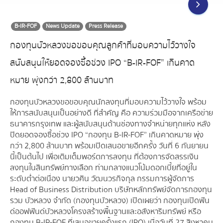
B-IR-FOF
News Update
Press Release
กองทุนบัวหลวงขอขอบคุณลูกค้าที่มอบความไว้วางใจ
สนับสนุนให้ยอดจองซื้อช่วง IPO “B-IR-FOF” เกินคาด
หมาย พุ่งกว่า 2,800 ล้านบาท
กองทุนบัวหลวงขอขอบคุณนักลงทุนที่มอบความไว้วางใจ พร้อม
ให้การสนับสนุนเป็นอย่างดี ที่สำคัญ คือ ความร่วมมือจากเครือข่าย
ธนาคารกรุงเทพ และผู้สนับสนุนด้านช่องทางจำหน่ายทุกแห่ง หลัง
ปิดยอดจองซื้อช่วง IPO “กองทุน B-IR-FOF” เกินคาดหมาย พุ่ง
กว่า 2,800 ล้านบาท พร้อมเปิดเสนอขายอีกครั้ง วันที่ 6 กันยายน
นี้เป็นต้นไป เพื่อเติมเต็มพอร์ตการลงทุน ที่ต้องการจัดสรรเงิน
ลงทุนในสินทรัพย์ทางเลือก ท่ามกลางแนวโน้มดอกเบี้ยที่อยู่ใน
ระดับต่ำต่อเนื่อง นายวศิน วัฒนวรกิจกุล กรรมการผู้จัดการ
Head of Business Distribution บริษัทหลักทรัพย์จัดการกองทุน
รวม บัวหลวง จำกัด (กองทุนบัวหลวง) เปิดเผยว่า กองทุนเปิดฟัน
ด์ออฟฟันด์บัวหลวงโครงสร้างพื้นฐานและอสังหาริมทรัพย์ หรือ
กองทุน B-IR-FOF ที่เสนอขายครั้งแรก (IPO) เมื่อวันที่ 27 สิงหาคม