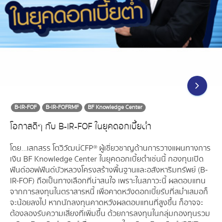
B-IR-FOF
B-IR-FOFRMF
BF Knowledge Center
โอกาสดีๆ กับ B-IR-FOF ในยุคดอกเบี้ยต่ำ
โดย…เสกสรร โตวิวัฒน์ CFP® ผู้เชี่ยวชาญด้านการวางแผนทางการ
เงิน BF Knowledge Center ในยุคดอกเบี้ยต่ำเช่นนี้ กองทุนเปิด
ฟันด์ออฟฟันด์บัวหลวงโครงสร้างพื้นฐานและอสังหาริมทรัพย์ (ฺB-
IR-FOF) ถือเป็นทางเลือกที่น่าสนใจ เพราะในสภาวะนี้ ผลตอบแทน
จากการลงทุนในตราสารหนี้ เพื่อคาดหวังดอกเบี้ยรับที่สม่ำเสมอก็
จะน้อยลงไป หากนักลงทุนคาดหวังผลตอบแทนที่สูงขึ้น ก็อาจจะ
ต้องลองรับความเสี่ยงที่เพิ่มขึ้น ด้วยการลงทุนในกลุ่มกองทุนรวม