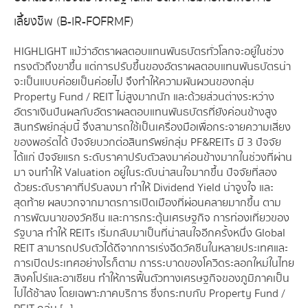
เลี้ยงชีพ (B-IR-FOFRMF)
HIGHLIGHT แม้ว่าอัตราผลตอบแทนพันธบัตรทั่วโลกจะอยู๋ในช่วง
ทรงตัวถึงขาขึ้น แต่การปรับขึ้นของอัตราผลตอบแทนพันธบัตรน่า
จะเป็นแบบค่อยเป็นค่อยไป จึงทำให้ความผันผวนของกลุ่ม
Property Fund / REIT ไม่สูงมากนัก และด้วยส่วนต่างระหว่าง
อัตราเงินปันผลกับอัตราผลตอบแทนพันธบัตรที่ยังค่อนข้างสูง
สินทรัพย์กลุ่มนี้ จึงสามารถใช้เป็นเครื่องมือเพื่อกระจายความเสี่ยง
ของพอร์ตได้ ปัจจัยบวกต่อสินทรัพย์กลุ่ม PF&REITs มี 3 ปัจจัย
ได้แก่ ปัจจัยแรก ระดับราคาปรับตัวลงมาค่อนข้างมากในช่วงที่ผ่าน
มา จนทำให้ Valuation อยู่ในระดับน่าสนใจมากขึ้น ปัจจัยที่สอง
ด้วยระดับราคาที่ปรับลงมา ทำให้ Dividend Yield น่าจูงใจ และ
สุดท้าย ผลบวกจากมาตรการเปิดเมืองที่ผ่อนคลายมากขึ้น ตาม
การพัฒนาของวัคซีน และการกระตุ้นเศรษฐกิจ การท่องเที่ยวของ
รัฐบาล ทำให้ REITs เริ่มกลับมาเป็นที่น่าสนใจอีกครั้งหนึ่ง Global
REIT สามารถปรับตัวได้ดีจากการเร่งฉีดวัคซีนในหลายประเทศและ
การเปิดประเทศอย่างไรก็ตาม การระบาดของโควิดระลอกใหม่ในไทย
สิงคโปร์และอาเซียน ทำให้การฟื้นตัวทางเศรษฐกิจของภูมิภาคเป็น
ไปได้ช้าลง โดยเฉพาะภาคบริการ ซึ่งกระทบกับ Property Fund /