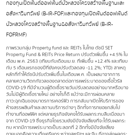
กองทุนเปิดฟันด์ออฟฟันด์บัวหลวงโครงสร้างพื้นฐานและ
อสังหาริมทรัพย์ (B-IR-FOF)และกองทุนเปิดฟันด์ออฟฟันด์
บัวหลวงโครงสร้างพื้นฐาน&อสังหาริมทรัพย์ (B-IR-
FOFRMF)
ภาพรวมกลุ่ม Property fund และ REITs ในไทย ดัชนี SET
Property Fund & REITs Price Return ปรับตัวเพิ่มขึ้น +4.5% ใน
เดือน พ.ค. 2563 (เทียบกับเดือนเม.ย. ที่เพิ่มขึ้น +12.4% และเทียบ
กับ 5 เดือนแรกของปีที่ยังคงปรับตัวลดลง -11.2%; YTD) สาเหตุ
หลักที่ทำให้ดัชนีปรับตัวเพิ่มขึ้นในเดือนพ.ค. เป็นผลมาจากการ
คลายความวิตกกังวลของตลาดต่อการแพร่ระบาดของเชื้อไวรัส
COVID-19 ที่มีจำนวนผู้ติดเชื้อรายวันปรับลดลงอย่างมากหรือบาง
วันไม่มีผู้ติดเชื้อรายใหม่ อย่างไรก็ดี แม้ว่าจะมีการผ่อนคลาย
ภาวะฉุกเฉินของมาตรการเคอร์ฟิว การกลับมาเปิดให้บริการของ
ห้างสรรพสินค้าและสถานบริการต่างๆ อีกทั้งการทยอยกลับไป
ทำงานที่ออฟฟิศ แต่หลายธุรกิจยังคงได้รับผลกระทบสืบเนื่องมา
จาก COVID-19 ซึ่งธุรกิจโดยรวมยังมีปัจจัยเสี่ยงที่จะได้รับผลกระ
ทบ หากมีการแพร่ระบาดเป็นระลอกที่ 2 อีกทั้งมีปัจจัยเสี่ยง
ภายนอกคือความตึงเครียดระหว่างสหรัฐฯ และจีน ที่อาจส่งผลกระ