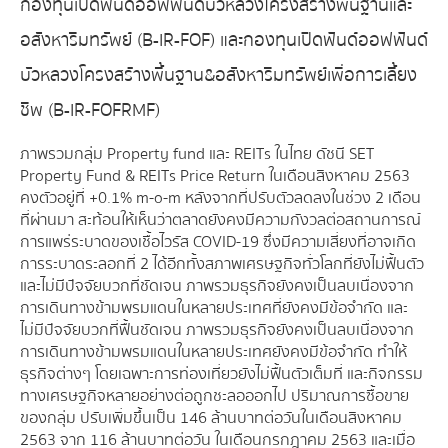
กองทุนเปิดฟันด์ออฟฟันด์บัวหลวงโครงสร้างพื้นฐานและ
อสังหาริมทรัพย์ (B-IR-FOF) และกองทุนเปิดฟันด์ออฟฟันด์
บัวหลวงโครงสร้างพื้นฐาน&อสังหาริมทรัพย์เพื่อการเลี้ยง
ชีพ (B-IR-FOFRMF)
ภาพรวมกลุ่ม Property fund และ REITs ในไทย ดัชนี SET
Property Fund & REITs Price Return ในเดือนสิงหาคม 2563
คงตัวอยู่ที่ +0.1% m-o-m หลังจากที่ปรับตัวลดลงในช่วง 2 เดือน
ที่ผ่านมา สะท้อนให้เห็นว่าตลาดยังคงมีความกังวลต่อสถานการณ์
การแพร่ระบาดของเชื้อไวรัส COVID-19 ซึ่งมีความเสี่ยงที่อาจเกิด
การระบาดระลอกที่ 2 ได้อีกทั้งสภาพเศรษฐกิจทั่วโลกที่ยังไม่ฟื้นตัว
และไม่มีปัจจัยบวกที่ชัดเจน ภาพรวมธุรกิจยังคงเป็นลบเนื่องจาก
การเดินทางข้ามพรมแดนในหลายประเทศที่ยังคงมีข้อจำกัด และ
ไม่มีปัจจัยบวกที่ฟื้นชัดเจน ภาพรวมธุรกิจยังคงเป็นลบเนื่องจาก
การเดินทางข้ามพรมแดนในหลายประเทศยังคงมีข้อจำกัด ทำให้
ธุรกิจต่างๆ โดยเฉพาะการท่องเที่ยวยังไม่ฟื้นตัวเต็มที่ และกิจกรรม
ทางเศรษฐกิจหลายอย่างต่อถูกชะลอออกไป ปริมาณการซื้อขาย
ของกลุ่ม ปรับเพิ่มขึ้นเป็น 146 ล้านบาทต่อวันในเดือนสิงหาคม
2563 จาก 116 ล้านบาทต่อวัน ในเดือนกรกฎาคม 2563 และเมื่อ