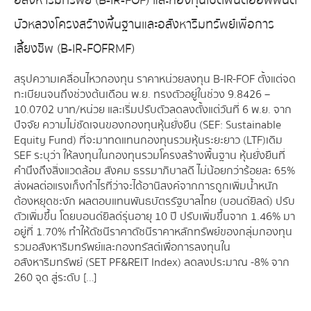
อสังหาริมทรัพย์ (B-IR-FOF) และกองทุนเปิดฟันด์ออฟฟันด์
บัวหลวงโครงสร้างพื้นฐานและอสังหาริมทรัพย์เพื่อการ
เลี้ยงชีพ (B-IR-FOFRMF)
สรุปความเคลื่อนไหวกองทุน ราคาหน่วยลงทุน B-IR-FOF ตั้งแต่จด
ทะเบียนจนถึงช่วงต้นเดือน พ.ย. ทรงตัวอยู่ในช่วง 9.8426 –
10.0702 บาท/หน่วย และเริ่มปรับตัวลดลงตั้งแต่วันที่ 6 พ.ย. จาก
ปัจจัย ความไม่ชัดเจนของกองทุนหุ้นยั่งยืน (SEF: Sustainable
Equity Fund) ที่จะมาทดแทนกองทุนรวมหุ้นระยะยาว (LTF) เดิม
SEF ระบุว่า ให้ลงทุนในกองทุนรวมโครงสร้างพื้นฐาน หุ้นยั่งยืนที่
คำนึงถึงสิ่งแวดล้อม สังคม ธรรมาภิบาลดี ไม่น้อยกว่าร้อยละ 65%
ส่งผลต่อแรงเก็งกำไรที่ว่าจะได้อานิสงค์จากการถูกเพิ่มน้ำหนัก
ต้องหยุดชะงัก ผลตอบแทนพันธบัตรรัฐบาลไทย (บอนด์ยิลด์) ปรับ
ตัวเพิ่มขึ้น โดยบอนด์ยิลด์รุ่นอายุ 10 ปี ปรับเพิ่มขึ้นจาก 1.46% มา
อยู่ที่ 1.70% ทำให้ดัชนีราคาดัชนีราคาหลักทรัพย์ของกลุ่มกองทุน
รวมอสังหาริมทรัพย์และกองทรัสต์เพื่อการลงทุนใน
อสังหาริมทรัพย์ (SET PF&REIT Index) ลดลงประมาณ -8% จาก
260 จุด สู่ระดับ […]