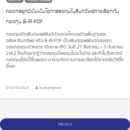
B-IR-FOF
Product Update
ถอดกลยุทธ์เติมเต็มโอกาสลงทุนในสินทรัพย์ทางเลือกกับ
กองทุน B-IR-FOF
กองทุนเปิดฟันด์ออฟฟันด์บัวหลวงโครงสร้างพื้นฐานและ
อสังหาริมทรัพย์ หรือ B-IR-FOF เป็นฟันด์ออฟฟันด์กองแรก
ของกองทุนบัวหลวง เปิดขาย IPO วันที่ 27 สิงหาคม – 3 กันยายน
2562 ใครที่อยากรู้ว่ากองทุนนี้ลงทุนในอะไรบ้าง และทำไมจึงควรมี
กองทุนนี้ติดไว้ในพอร์ต มาร่วมติดตามรายละเอียดได้จากคลิปวิดีโอ
นี้เลย
02/09/2019
bualuangfund
Posts
PREVIOUS