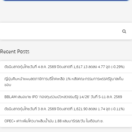
navigation
Recent Posts
ดัชนีตลาดหุ้นไทยวันที่ 4 ส.ค. 2569 ปิดตลาดที่ 1,617.13 ลดลง 4.77 จุด (-0.29%)
ญี่ปุ่นคืบหน้าแผนลดภาษีการบริโภคเหลือ 1% หลังคณะกรรมการพรรครัฐบาลเห็น
ชอบ
BBLAM เสนอขาย IPO ‘กองทุนรวมบัวหลวงธนรัฐ 14/26’ วันที่ 5-11 ส.ค. 2569
ดัชนีตลาดหุ้นไทยวันที่ 3 ส.ค. 2569 ปิดตลาดที่ 1,621.90 ลดลง 1.74 จุด (-0.11%)
OPEC+ เคาะเพิ่มโควตาผลิตน้ำมัน 1.88 แสนบาร์เรล/วัน ในเดือนก.ย.