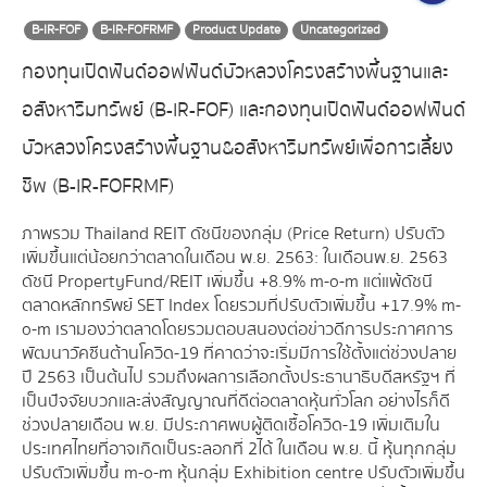
B-IR-FOF
B-IR-FOFRMF
Product Update
Uncategorized
กองทุนเปิดฟันด์ออฟฟันด์บัวหลวงโครงสร้างพื้นฐานและ
อสังหาริมทรัพย์ (B-IR-FOF) และกองทุนเปิดฟันด์ออฟฟันด์
บัวหลวงโครงสร้างพื้นฐาน&อสังหาริมทรัพย์เพื่อการเลี้ยง
ชีพ (B-IR-FOFRMF)
ภาพรวม Thailand REIT ดัชนีของกลุ่ม (Price Return) ปรับตัว
เพิ่มขึ้นแต่น้อยกว่าตลาดในเดือน พ.ย. 2563 : ในเดือนพ.ย. 2563
ดัชนี PropertyFund/REIT เพิ่มขึ้น +8.9% m-o-m แต่แพ้ดัชนี
ตลาดหลักทรัพย์ SET Index โดยรวมที่ปรับตัวเพิ่มขึ้น +17.9% m-
o-m เรามองว่าตลาดโดยรวมตอบสนองต่อข่าวดีการประกาศการ
พัฒนาวัคซีนต้านโควิด-19 ที่คาดว่าจะเริ่มมีการใช้ตั้งแต่ช่วงปลาย
ปี 2563 เป็นต้นไป รวมถึงผลการเลือกตั้งประธานาธิบดีสหรัฐฯ ที่
เป็นปัจจัยบวกและส่งสัญญาณที่ดีต่อตลาดหุ้นทั่วโลก อย่างไรก็ดี
ช่วงปลายเดือน พ.ย. มีประกาศพบผู้ติดเชื้อโควิด-19 เพิ่มเติมใน
ประเทศไทยที่อาจเกิดเป็นระลอกที่ 2ได้ ในเดือน พ.ย. นี้ หุ้นทุกกลุ่ม
ปรับตัวเพิ่มขึ้น m-o-m หุ้นกลุ่ม Exhibition centre ปรับตัวเพิ่มขึ้น